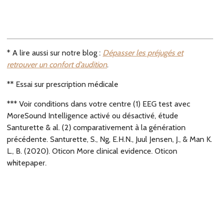
* A lire aussi sur notre blog :
Dépasser les préjugés et
retrouver un confort d’audition
.
** Essai sur prescription médicale
*** Voir conditions dans votre centre (1) EEG test avec
MoreSound Intelligence activé ou désactivé, étude
Santurette & al. (2) comparativement à la génération
précédente. Santurette, S., Ng, E.H.N., Juul Jensen, J., & Man K.
L., B. (2020). Oticon More clinical evidence. Oticon
whitepaper.